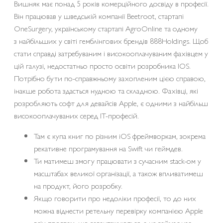
Вишняк має понад 5 років комерційного досвіду в професії.
Він працював у шведській компанії Beetroot, стартапі
OneSurgery, українському стартапі AgroOnline та одному
з найбільших у світі гемблінгових брендів 888Holdings. Щоб
стати справді затребуваним і високооплачуваним фахівцем у
цій галузі, недостатньо просто освіти розробника IOS.
Потрібно бути по-справжньому захопленим цією справою,
інакше робота здасться нудною та складною. Фахівці, які
розробляють софт для девайсів Apple, є одними з найбільш
високооплачуваних серед IT-професій.
Там є купа книг по різним iOS фреймворкам, зокрема
рекативне програмування на Swift чи геймдев.
Ти матимеш змогу працювати з сучасним stack-ом у
масштабах великої організації, а також впливатимеш
на продукт, його розробку.
Якщо говорити про недоліки професії, то до них
можна віднести ретельну перевірку компанією Apple
всіх програм, що завантажуються, а це займає час.