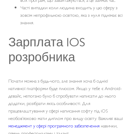
Часті випадки коли людина входить у цю сферу з
зовсім непрофільною освітою, яка з нуля піднімає всі
знання.
Зарплата IOS
розробника
Почати можна з будь-чого, але знання хоча б однієї
нативної платформи буде плюсом. Якщо у тебе є Android-
девайс, непогано було б спробувати написати до нього
додатки, розібрати якісь особливості. Для
працевлаштування у сфері написання софту під iOS
необов’язково мати диплом про вищу освіту. Важливі ваші
менеджмент у сфері програмного забезпечення
навички,
рівень професіоналізму і талант.