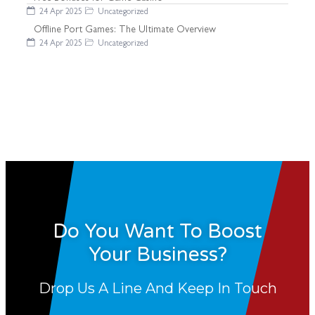
24 Apr 2025
Uncategorized
Offline Port Games: The Ultimate Overview
24 Apr 2025
Uncategorized
Do You Want To Boost
Your Business?
Drop Us A Line And Keep In Touch