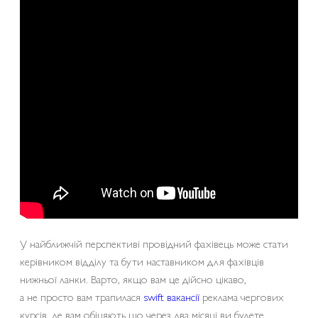
У найближчій перспективі провідний фахівець може стати
керівником відділу та бути наставником для фахівців
нижньої ланки. Варто, якщо вам це дійсно цікаво,
а не просто вам трапилася
swift вакансії
реклама чергових
курсів, де вам обіцяють що через два місяці ви будете