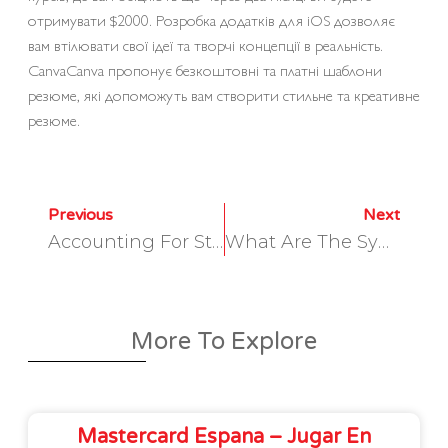
отримувати $2000. Розробка додатків для iOS дозволяє
вам втілювати свої ідеї та творчі концепції в реальність.
CanvaCanva пропонує безкоштовні та платні шаблони
резюме, які допоможуть вам створити стильне та креативне
резюме.
Previous
Next
Accounting For Startups The Complete Guide Tide Business
What Are The Symptoms Of Alcohol Use Disorder AUD? NIAAA
More To Explore
Mastercard Espana – Jugar En