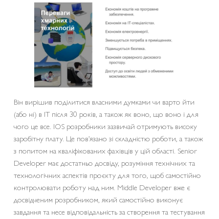
Він вирішив поділитися власними думками чи варто йти
(або ні) в IT після 30 років, а також як воно, що воно і для
чого це все. IOS розробники зазвичай отримують високу
заробітну плату. Це пов’язано зі складністю роботи, а також
з попитом на кваліфікованих фахівців у цій області. Senior
Developer має достатньо досвіду, розуміння технічних та
технологічних аспектів проєкту для того, щоб самостійно
контролювати роботу над ним. Middle Developer вже є
досвідченим розробником, який самостійно виконує
завдання та несе відповідальність за створення та тестування