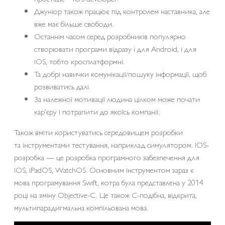
Джуніор також працює під контролем наставника, але
вже має більше свободи.
Останнім часом серед розробників популярно
створювати програми відразу і для Android, і для
iOS, тобто кросплатформні.
Та добрі навички комунікації/пошуку інформації, щоб
розвиватись далі.
За належної мотивації людина цілком може почати
кар’єру і потрапити до якоїсь компанії.
Також вміти користуватись середовищем розробки
та інструментами тестування, наприклад симулятором. IOS-
розробка — це розробка програмного забезпечення для
iOS, iPadOS, WatchOS. Основним інструментом зараз є
мова програмування Swift, котра була представлена у 2014
році на зміну Objective-C. Це також C-подібна, відкрита,
мультипарадигмальна компільована мова.