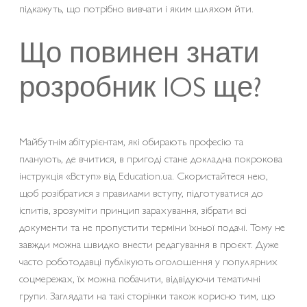
підкажуть, що потрібно вивчати і яким шляхом йти.
Що повинен знати
розробник IOS ще?
Майбутнім абітурієнтам, які обирають професію та
планують, де вчитися, в пригоді стане докладна покрокова
інструкція «Вступ» від Education.ua. Скористайтеся нею,
щоб розібратися з правилами вступу, підготуватися до
іспитів, зрозуміти принцип зарахування, зібрати всі
документи та не пропустити терміни їхньої подачі. Тому не
завжди можна швидко внести редагування в проєкт. Дуже
часто роботодавці публікують оголошення у популярних
соцмережах, їх можна побачити, відвідуючи тематичні
групи. Заглядати на такі сторінки також корисно тим, що