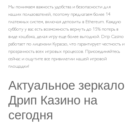
Мы понимаем важность удобства и безопасности для
наших пользователей, поэтому предлагаем более 14
платежных систем, включая депозиты в Ethereum. Каждую
субботу у вас есть возможность вернуть до 15% потерь в
виде кэшбэка, делая игру еще более выгодной. Drip Casino
работает по лицензии Курасао, что гарантирует честность и
прозрачность всех игровых процессов. Присоединяйтесь
сейчас и ощутите все привилегии нашей игровой
площадки!
Актуальное зеркало
Дрип Казино на
сегодня