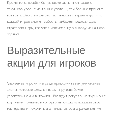
Кроме того, кэшбек бонус также зависит от вашего
текущего уровня: чем выше уровень, тем больше процент
возврата. Это стимулирует активность и гарантирует, что
каждый игрок сможет выбрать наиболее подходящую
стратегию игры, извлекая максимальную выгоду из нашего
сервиса.
Выразительные
акции для игроков
Уважаемые игроки, мы рады предложить вам уникальные
акции, которые сделают вашу игру еще более
увлекательной и выгодной. Вас ждут регулярные турниры с
крупными призами, в которых вы сможете показать свое
мастерство и получить значительные вознаграждения. Не