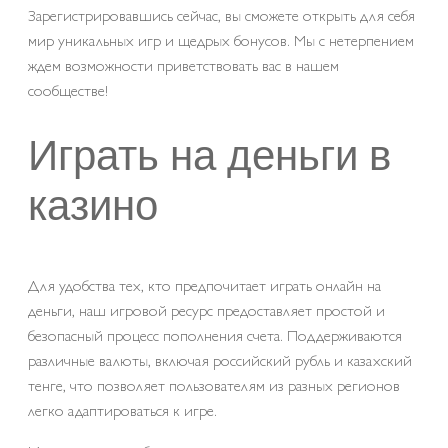
Зарегистрировавшись сейчас, вы сможете открыть для себя
мир уникальных игр и щедрых бонусов. Мы с нетерпением
ждем возможности приветствовать вас в нашем
сообществе!
Играть на деньги в
казино
Для удобства тех, кто предпочитает играть онлайн на
деньги, наш игровой ресурс предоставляет простой и
безопасный процесс пополнения счета. Поддерживаются
различные валюты, включая российский рубль и казахский
тенге, что позволяет пользователям из разных регионов
легко адаптироваться к игре.