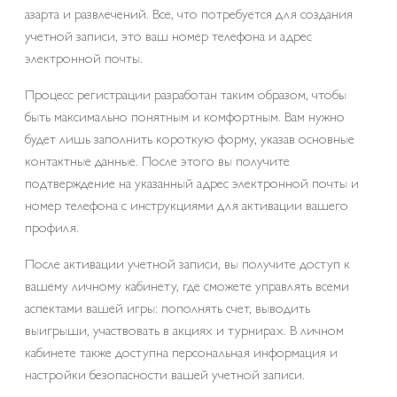
азарта и развлечений. Все, что потребуется для создания
учетной записи, это ваш номер телефона и адрес
электронной почты.
Процесс регистрации разработан таким образом, чтобы
быть максимально понятным и комфортным. Вам нужно
будет лишь заполнить короткую форму, указав основные
контактные данные. После этого вы получите
подтверждение на указанный адрес электронной почты и
номер телефона с инструкциями для активации вашего
профиля.
После активации учетной записи, вы получите доступ к
вашему личному кабинету, где сможете управлять всеми
аспектами вашей игры: пополнять счет, выводить
выигрыши, участвовать в акциях и турнирах. В личном
кабинете также доступна персональная информация и
настройки безопасности вашей учетной записи.