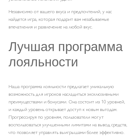
Независимо от вашего вкуса и предпочтений, у нас
найдется игра, которая подарит вам незабываемые
впечатления и развлечение на любой вкус.
Лучшая программа
лояльности
Наша программа лояльности предлагает уникальную
возможность для игроков насладиться эксклюзивными
преимуществами и бонусами. Она состоит из 10 уровней,
и каждый уровень открывает доступ к новым выгодам.
Прогрессируя по уровням, пользователи могут
воспользоваться улучшенными лимитами на вывод средств,
что позволяет управлять выигрышами более эффективно.