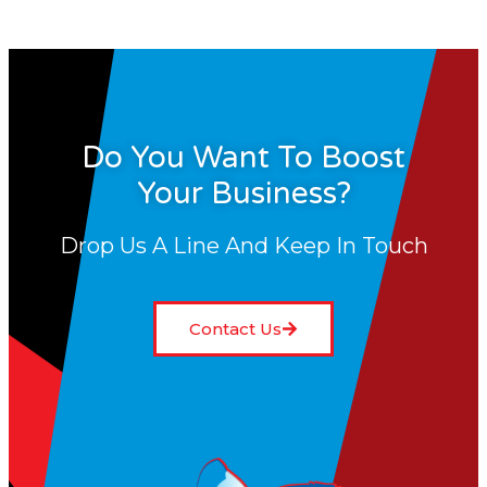
Do You Want To Boost
Your Business?
Drop Us A Line And Keep In Touch
Contact Us