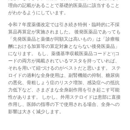
理由の記載があることで基礎的医薬品に該当すること
がわかるようにしています。
令和７年度薬価改定では引き続き特例・臨時的に不採
算品再算定が実施されました。 後発医薬品であっても
「先発医薬品と薬価が同額又は高いもの」は「診療報
酬における加算等の算定対象とならない後発医薬品」
になります。 もし、薬価基準収載医薬品コードとYJコ
ードの両方が掲載されているマスタを持っていれば、
それを用いて紐づけるのがベストだと思います。 ステ
ロイドの過剰な全身使用は、副腎機能の抑制、糖尿病
の悪化、骨粗しょう症のリスク増加、感染症への抵抗
力低下など、さまざまな全身副作用を引き起こす可能
性があります。 しかし、外用ステロイドは患部に直接
作用し、医師の指導の下で使用される場合、全身への
影響は大きく減少します。