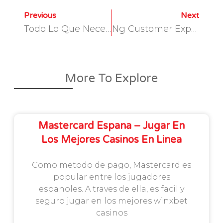
Previous
Next
Todo Lo Que Necesitas Saber Sobre El
Ng Customer Experience 4
Nandr
More To Explore
Mastercard Espana – Jugar En
Los Mejores Casinos En Linea
Como metodo de pago, Mastercard es
popular entre los jugadores
espanoles. A traves de ella, es facil y
seguro jugar en los mejores winxbet
casinos