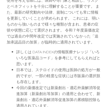
使用を考える際には、医師や専門家と相談し、リスク
とベネフィットを十分に理解することが重要です。 ま
た、最新の研究動向や法律、規制についても常に情報
を更新していくことが求められます。 これには、弱い
ものから強いものまで様々な種類が含まれ、患者の症
状や状態に応じて選択されます。 令和７年度薬価改定
では過去の中間年改定では実施されていなかった「追
加承認品目の加算」が臨時的に適用されています。
詳しくは DATA INDEXの情報医療ナレッジ「いろ
いろな医薬品コード」を参考にしてもらえればと
思います。
日本では、ステロイドの使用は医師の処方が一般
的ですが、一部の軽度な症状には市販薬の選択肢
も存在します。
今回の薬価改定では新薬創出・適応外薬解消等促
進加算（新薬創出等加算）の適用と合わせて、新
薬創出・適応外薬解消等促進加算の累積額控除も
適用されています。