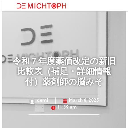
About Us
令和７年度薬価改定の新旧
比較表（補足・詳細情報
付）薬剤師の脳みそ
demi
March 6, 2025
11:39 am