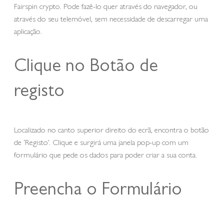
Fairspin crypto. Pode fazê-lo quer através do navegador, ou
através do seu telemóvel, sem necessidade de descarregar uma
aplicação.
Clique no Botão de
registo
Localizado no canto superior direito do ecrã, encontra o botão
de ‘Registo’. Clique e surgirá uma janela pop-up com um
formulário que pede os dados para poder criar a sua conta.
Preencha o Formulário