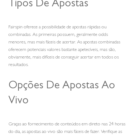
Tipos De Apostas
Fairspin oferece a possibilidade de apostas rápidas ou
combinadas. As primeiras possuem, geralmente odds
menores, mas mais fáceis de acertar. As apostas combinadas
oferecem potenciais valores bastante apetecíveis, mas são,
obviamente, mais difíceis de conseguir acertar em todos os
resultados.
Opções De Apostas Ao
Vivo
Graças ao fornecimento de conteúdos em direto nas 24 horas
do dia, as apostas ao vivo são mais fáceis de fazer. Verifique as