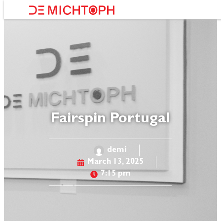
About Us
Fairspin Portugal
demi
March 13, 2025
7:15 pm