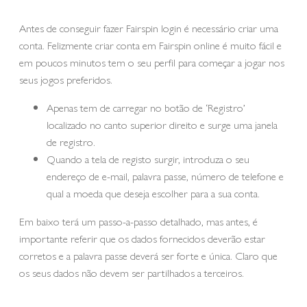
Antes de conseguir fazer Fairspin login é necessário criar uma
conta. Felizmente criar conta em Fairspin online é muito fácil e
em poucos minutos tem o seu perfil para começar a jogar nos
seus jogos preferidos.
Apenas tem de carregar no botão de ‘Registro’
localizado no canto superior direito e surge uma janela
de registro.
Quando a tela de registo surgir, introduza o seu
endereço de e-mail, palavra passe, número de telefone e
qual a moeda que deseja escolher para a sua conta.
Em baixo terá um passo-a-passo detalhado, mas antes, é
importante referir que os dados fornecidos deverão estar
corretos e a palavra passe deverá ser forte e única. Claro que
os seus dados não devem ser partilhados a terceiros.