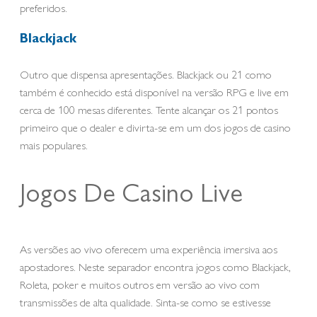
preferidos.
Blackjack
Outro que dispensa apresentações. Blackjack ou 21 como
também é conhecido está disponível na versão RPG e live em
cerca de 100 mesas diferentes. Tente alcançar os 21 pontos
primeiro que o dealer e divirta-se em um dos jogos de casino
mais populares.
Jogos De Casino Live
As versões ao vivo oferecem uma experiência imersiva aos
apostadores. Neste separador encontra jogos como Blackjack,
Roleta, poker e muitos outros em versão ao vivo com
transmissões de alta qualidade. Sinta-se como se estivesse