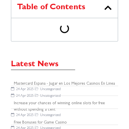
Table of Contents
Latest News
Mastercard Espana - Jugar en Los Mejores Casinos En Linea
24 Apr 2025
Uncategorized
24 Apr 2025
Uncategorized
Increase your chances of winning online slots for free
without spending a cent
24 Apr 2025
Uncategorized
Free Bonuses for Game Casino
24 Apr 2025
Uncategorized