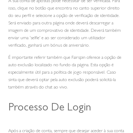
A sua conta de apostas pode necessitar de ser verificada. Para
isso, clique no botão que encontra no canto superior direito
do seu perfil e selecione a opção de verificação de identidade.
Será enviado para outra página onde deverá descarregar a
imagem de um comprovativo de identidade. Deverá também
enviar uma ‘selfie’ e ao ser considerado um utilizador
verificado, ganhará um bónus de aniversário.
É importante referir também que Fairspin oferece a opção de
auto exclusão localizado no fundo da página. Esta opção é
especialmente útil para a política de jogo responsável. Caso
sinta que deverá optar pela auto exclusão poderá solicitá-la
também através do chat ao vivo.
Processo De Login
Após a criação de conta, sempre que desejar aceder à sua conta