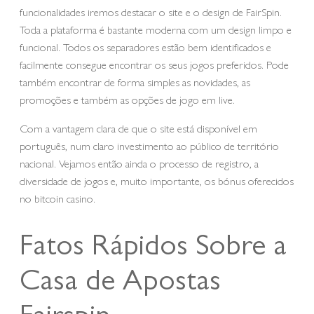
funcionalidades iremos destacar o site e o design de FairSpin.
Toda a plataforma é bastante moderna com um design limpo e
funcional. Todos os separadores estão bem identificados e
facilmente consegue encontrar os seus jogos preferidos. Pode
também encontrar de forma simples as novidades, as
promoções e também as opções de jogo em live.
Com a vantagem clara de que o site está disponível em
português, num claro investimento ao público de território
nacional. Vejamos então ainda o processo de registro, a
diversidade de jogos e, muito importante, os bónus oferecidos
no bitcoin casino.
Fatos Rápidos Sobre a
Casa de Apostas