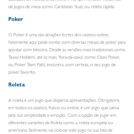
de jogos de mesa como Caribbean Stud, ou roleta rápida.
Poker
O Poker é uma das atrações fortes dos casinos online.
Felizmente aqui pode contar com diversas mesas de poker para
apostar com bitcoins. Desde as versões mais tradicionais como
Texas Holdem, até às mais ‘fora-da-caixa’ como Oasis Poker,
ou Poker Teen Patti, encontra, com certeza, o seu jogo de
poker favorito.
Roleta
A roleta é um jogo que dispensa apresentações. Obrigatória
em todos os casinos, físicos ou online, é um jogo que cativa
pela sua simplicidade e emoção. Com a opção de jogar em
diferentes variantes da Roleta como a roleta europeia ou
americana, facilmente vai colocar este jogo na sua lista de