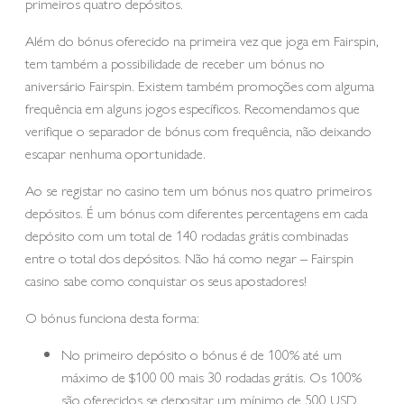
primeiros quatro depósitos.
Além do bónus oferecido na primeira vez que joga em Fairspin,
tem também a possibilidade de receber um bónus no
aniversário Fairspin. Existem também promoções com alguma
frequência em alguns jogos específicos. Recomendamos que
verifique o separador de bónus com frequência, não deixando
escapar nenhuma oportunidade.
Ao se registar no casino tem um bónus nos quatro primeiros
depósitos. É um bónus com diferentes percentagens em cada
depósito com um total de 140 rodadas grátis combinadas
entre o total dos depósitos. Não há como negar – Fairspin
casino sabe como conquistar os seus apostadores!
O bónus funciona desta forma:
No primeiro depósito o bónus é de 100% até um
máximo de $100 00 mais 30 rodadas grátis. Os 100%
são oferecidos se depositar um mínimo de 500 USD.