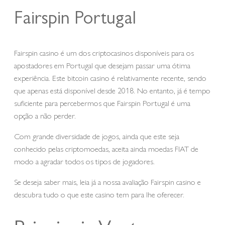
Fairspin Portugal
Fairspin casino é um dos criptocasinos disponíveis para os
apostadores em Portugal que desejam passar uma ótima
experiência. Este bitcoin casino é relativamente recente, sendo
que apenas está disponível desde 2018. No entanto, já é tempo
suficiente para percebermos que Fairspin Portugal é uma
opção a não perder.
Com grande diversidade de jogos, ainda que este seja
conhecido pelas criptomoedas, aceita ainda moedas FIAT de
modo a agradar todos os tipos de jogadores.
Se deseja saber mais, leia já a nossa avaliação Fairspin casino e
descubra tudo o que este casino tem para lhe oferecer.