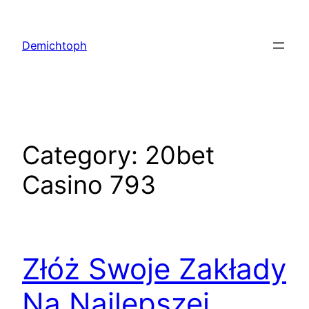
Demichtoph
Category:
20bet
Casino 793
Złóż Swoje Zakłady
Na Najlepszej