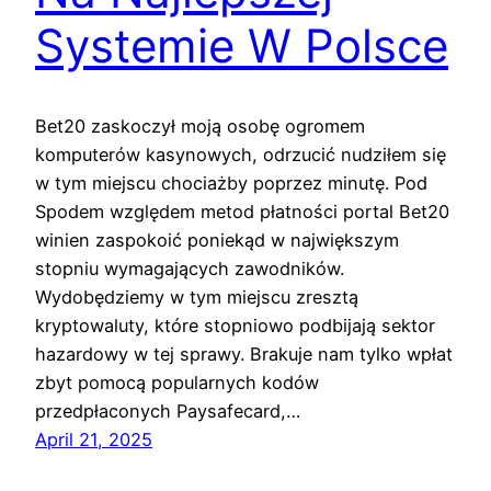
Systemie W Polsce
Bet20 zaskoczył moją osobę ogromem
komputerów kasynowych, odrzucić nudziłem się
w tym miejscu chociażby poprzez minutę. Pod
Spodem względem metod płatności portal Bet20
winien zaspokoić poniekąd w największym
stopniu wymagających zawodników.
Wydobędziemy w tym miejscu zresztą
kryptowaluty, które stopniowo podbijają sektor
hazardowy w tej sprawy. Brakuje nam tylko wpłat
zbyt pomocą popularnych kodów
przedpłaconych Paysafecard,…
April 21, 2025