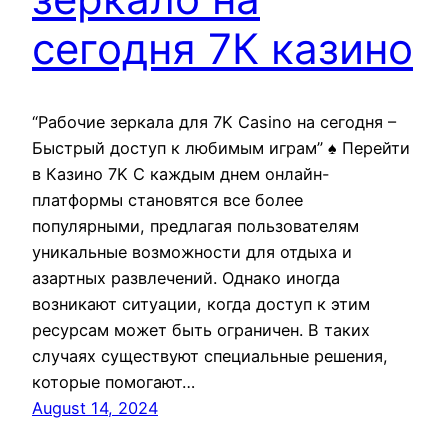
сегодня 7К казино
“Рабочие зеркала для 7K Casino на сегодня –
Быстрый доступ к любимым играм” ♠️ Перейти
в Казино 7K С каждым днем онлайн-
платформы становятся все более
популярными, предлагая пользователям
уникальные возможности для отдыха и
азартных развлечений. Однако иногда
возникают ситуации, когда доступ к этим
ресурсам может быть ограничен. В таких
случаях существуют специальные решения,
которые помогают…
August 14, 2024