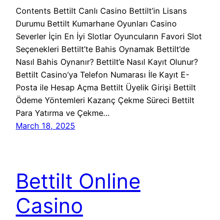
Contents Bettilt Canlı Casino Bettilt’in Lisans
Durumu Bettilt Kumarhane Oyunları Casino
Severler İçin En İyi Slotlar Oyuncuların Favori Slot
Seçenekleri Bettilt’te Bahis Oynamak Bettilt’de
Nasıl Bahis Oynanır? Bettilt’e Nasıl Kayıt Olunur?
Bettilt Casino’ya Telefon Numarası İle Kayıt E-
Posta ile Hesap Açma Bettilt Üyelik Girişi Bettilt
Ödeme Yöntemleri Kazanç Çekme Süreci Bettilt
Para Yatırma ve Çekme…
March 18, 2025
Bettilt Online
Casino