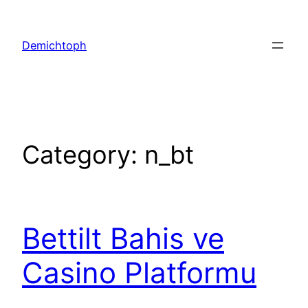
Demichtoph
Category:
n_bt
Bettilt Bahis ve
Casino Platformu