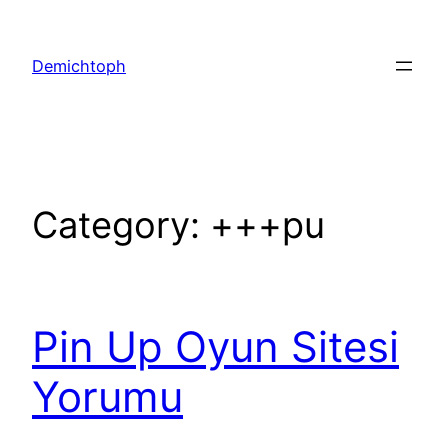
Demichtoph
Category:
+++pu
Pin Up Oyun Sitesi
Yorumu