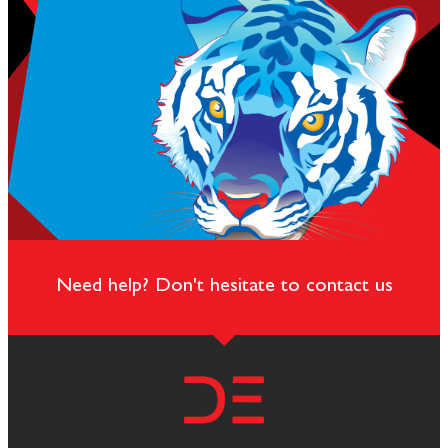
Need help? Don't hesitate to contact us