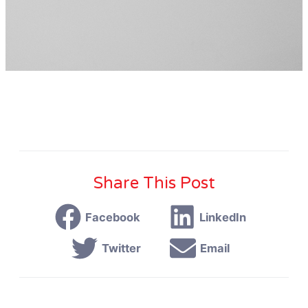
Share This Post
Facebook
LinkedIn
Twitter
Email