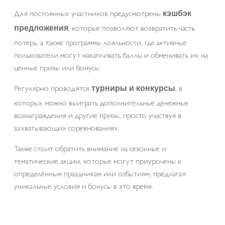
Для постоянных участников предусмотрены
кэшбэк
, которые позволяют возвратить часть
предложения
потерь, а также программы лояльности, где активные
пользователи могут накапливать баллы и обменивать их на
ценные призы или бонусы.
Регулярно проводятся
, в
турниры и конкурсы
которых можно выиграть дополнительные денежные
вознаграждения и другие призы, просто участвуя в
захватывающих соревнованиях.
Также стоит обратить внимание на сезонные и
тематические акции, которые могут приурочены к
определённым праздникам или событиям, предлагая
уникальные условия и бонусы в это время.