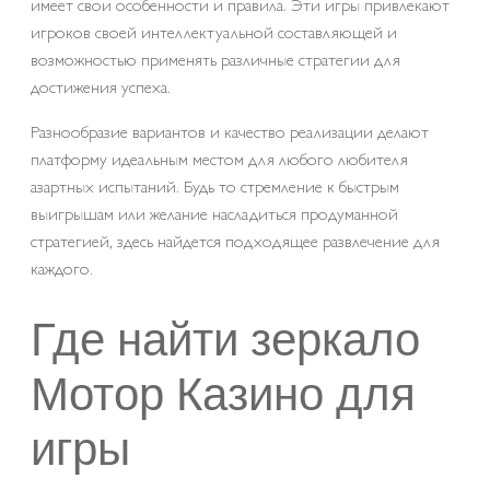
имеет свои особенности и правила. Эти игры привлекают
игроков своей интеллектуальной составляющей и
возможностью применять различные стратегии для
достижения успеха.
Разнообразие вариантов и качество реализации делают
платформу идеальным местом для любого любителя
азартных испытаний. Будь то стремление к быстрым
выигрышам или желание насладиться продуманной
стратегией, здесь найдется подходящее развлечение для
каждого.
Где найти зеркало
Мотор Казино для
игры