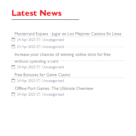
Latest News
Mastercard Espana - Jugar en Los Mejores Casinos En Linea
24 Apr 2025
Uncategorized
24 Apr 2025
Uncategorized
Increase your chances of winning online slots for free
without spending a cent
24 Apr 2025
Uncategorized
Free Bonuses for Game Casino
24 Apr 2025
Uncategorized
Offline Port Games: The Ultimate Overview
24 Apr 2025
Uncategorized