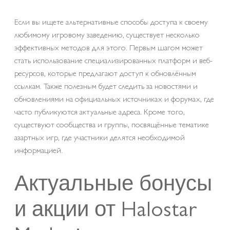
Если вы ищете альтернативные способы доступа к своему
любимому игровому заведению, существует несколько
эффективных методов для этого. Первым шагом может
стать использование специализированных платформ и веб-
ресурсов, которые предлагают доступ к обновлённым
ссылкам. Также полезным будет следить за новостями и
обновлениями на официальных источниках и форумах, где
часто публикуются актуальные адреса. Кроме того,
существуют сообщества и группы, посвящённые тематике
азартных игр, где участники делятся необходимой
информацией.
Актуальные бонусы
и акции от Halostar