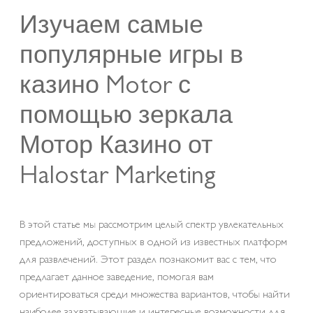
Изучаем самые
популярные игры в
казино Motor с
помощью зеркала
Мотор Казино от
Halostar Marketing
В этой статье мы рассмотрим целый спектр увлекательных
предложений, доступных в одной из известных платформ
для развлечений. Этот раздел познакомит вас с тем, что
предлагает данное заведение, помогая вам
ориентироваться среди множества вариантов, чтобы найти
наиболее захватывающие и интересные возможности для