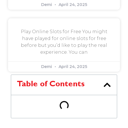
Demi
April 24, 2025
Play Online Slots for Free You might
have played for online slots for free
before but you’d like to play the real
experience. You can
Demi
April 24, 2025
Table of Contents