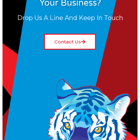
Your Business?
Drop Us A Line And Keep In Touch
Contact Us